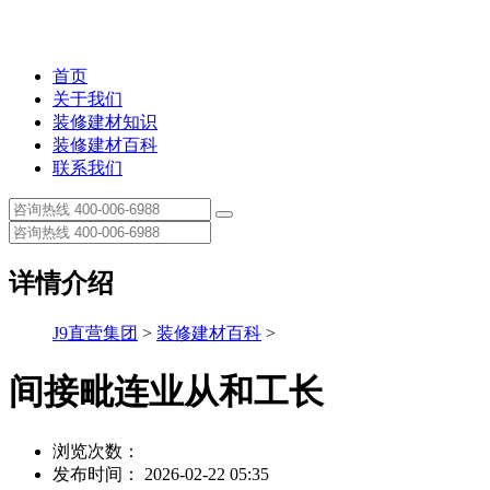
首页
关于我们
装修建材知识
装修建材百科
联系我们
详情介绍
J9直营集团
>
装修建材百科
>
间接毗连业从和工长
浏览次数：
发布时间： 2026-02-22 05:35