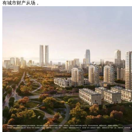
有城市财产从场，