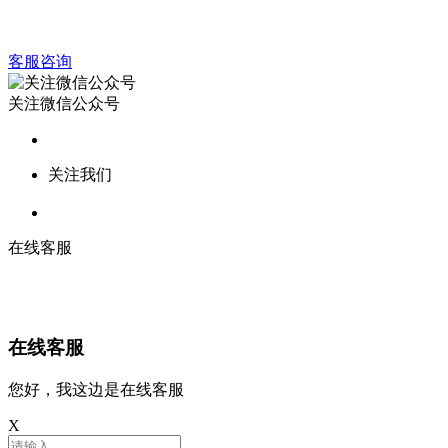
客服咨询
关注微信公众号
关注我们
在线客服
在线客服
您好，我这边是在线客服
X