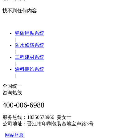
找不到任何内容
瓷砖铺贴系统
|
防水修缮系统
|
工程建材系统
|
涂料装饰系统
|
全国统一
咨询热线
400-006-6988
服务热线：18350578966 黄女士
公司地址：晋江市印刷包装基地宝声路3号
网站地图