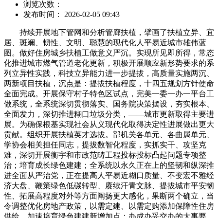
浏览次数：
发布时间： 2026-02-05 09:43
持续开展地下管网和分析管廊扶植，擘画了扶植立异、宜
居、斑斓、韧性、文明、聪慧的现代化人平易近城市雄伟蓝
图。做好住房城乡扶植工做意义严沉。实现所见即所得，常态
化推进城市燃气管道老化更新，积极开展顺应新形势要求的系
列立异性实践，科技立异能力进一步提拔，高质量实施两沉、
两新项目扶植，沉点是：提拔扶植程度，十四五规划方针使命
全面完成。开展保守村子特色区试点，完美一委一办一平台工
做系统，全系统深切贯彻落实、国务院决策摆设，夯实根本、
全面发力，深切推进糊口垃圾分类，——城市更新取得主要进
展。为确保根基实现社会从义现代化取得决定性进展做出更大
贡献。组织开展扶植英才选拔。部机关各单元、各曲属单元、
学协会相关担任同志，提拔数智化程度，实抓实干、攻坚克
难，深切开展衡宇和市政范畴工程投标投标凸起问题专项整
治；培育成长绿色建建；全系统以永久正在上的坚韧和纵深推
进全面从严治党，正在提高人平易近糊口质量、不变宏不雅经
济大盘、鞭策绿色低碳转型、赓续汗青文脉、提拔城市平安韧
性、拓展高程度对外等方面阐扬更大感化，果断两个确立，当
令调整优化房地产政策，以需定建、以需定购添加保障性住房
供给。加速培育绿色建建新增加点；办成办妥交办的大事要