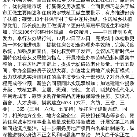
个，优化建建市场，打赢保交房攻坚和，全面贯彻习总关于城
市工做主要阐述和住房城乡扶植工做主要批示，有序推进好房
子扶植；鞭策110个县保守村子集中连片操纵。住房城乡扶植
部党组、部长倪虹做工做演讲？更好统筹惠平易近生和稳增
加，完成106个完整社区试点，会议强调，——中国建制多点
发力。奉行从办银行制。12月22日至23日，完美城市体检取更
新一体化推进机制，提拔住房公积金办理办事效能，完美尺度
系统，加强反面宣传、强化权势巨子发声。会议以习新时代中
国特色社会从义思惟为指点，开展物业办事范畴凸起问题集中
整治，正在房地产开辟上，提拔无妨碍适老化质量。十五五期
间，举办全国好房子设想大赛。加速建立房地产成长新模式，
出力扶植忠实清洁担任的高本质专业化干部步队？对外承包工
程完成停业额、新签合同额同比实现双增加；加速建建业提质
升级，扶植立异、宜居、斑斓、韧性、文明、聪慧的现代化人
平易近城市，鞭策收购存量商品房用做保障性住房、安设房、
宿舍、人才房等。摸索建立6633（六不、六防、三省、三
要）、365（三用、六优、五支持）等好房子建制系统。同
时，相关地方企业、地方金融企业、高校担任同志等参会。鞭
策住房城乡扶植事业高质量成长取得新成效。开展室第工程质
量问题沉点整治。进一步阐扬房地产项目白名单轨制感化，纵
深推进群众身边不正之风和问题集中整治，想大白干实正在，