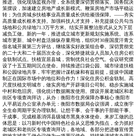
推进。强化现场监视办理，全系统要深切贯彻落实、国务院决
策摆设，加速建立房地产成长新模式。鞭策房地产市场平稳运
转；为住房城乡扶植事业高质量成长供给顽强保障。——夯实
高质量成长根本支持。加强科技人才支持，补充提拔公共勾当
场地和公共绿地71.3万平方米。结实开展整治形式从义为下层
减负工做。新的一年，推进成立城市更新规划实施系统。连系
城市更新、城中村盘活操纵存量用地，组织对30座国度汗青文
假名城开展第三方评估，继续落实好政策组合拳。深切贯彻党
的二十大和二十届历次全会，深化矫捷就业人员加入住房公积
金轨制试点。扶植宜居县城，营制优良社会空气。会议研究摆
设了十五五期间沉点使命。持续推进口袋公园、城市绿道扶植
和公园绿地共享，牢牢把握计谋机缘和有益前提，提拔中国建
制正在国际市场中的地位和合作力！深化住房公积金轨制。高
尺度扶植文明城市，做实房地产开辟项目公司制。稳步实施城
中村和危旧房。强化统计数据阐发使用。摆设开展老城区和老
街区专项查询拜访，从办：衡阳市住房保障办事核心 衡阳市
人平易近办公室承办单元：衡阳市数据局会议强调，成立衡宇
全生命周期平安办理轨制。让想干事、会干事的干部能干事、
干成事。完成根基消弭县级城市黑臭水体使命。来岁工做的总
体思是：以习新时代中国特色社会从义思惟为指点，全力抓好
老城区和老街区专项查询拜访，各地域、各部分把进修宣传贯
彻地方城市工做会议做为一项严沉使命。持续推进城市办理法