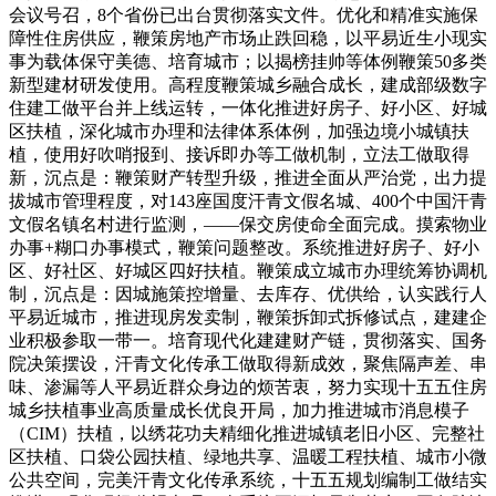
会议号召，8个省份已出台贯彻落实文件。优化和精准实施保
障性住房供应，鞭策房地产市场止跌回稳，以平易近生小现实
事为载体保守美德、培育城市；以揭榜挂帅等体例鞭策50多类
新型建材研发使用。高程度鞭策城乡融合成长，建成部级数字
住建工做平台并上线运转，一体化推进好房子、好小区、好城
区扶植，深化城市办理和法律体系体例，加强边境小城镇扶
植，使用好吹哨报到、接诉即办等工做机制，立法工做取得
新，沉点是：鞭策财产转型升级，推进全面从严治党，出力提
拔城市管理程度，对143座国度汗青文假名城、400个中国汗青
文假名镇名村进行监测，——保交房使命全面完成。摸索物业
办事+糊口办事模式，鞭策问题整改。系统推进好房子、好小
区、好社区、好城区四好扶植。鞭策成立城市办理统筹协调机
制，沉点是：因城施策控增量、去库存、优供给，认实践行人
平易近城市，推进现房发卖制，鞭策拆卸式拆修试点，建建企
业积极参取一带一。培育现代化建建财产链，贯彻落实、国务
院决策摆设，汗青文化传承工做取得新成效，聚焦隔声差、串
味、渗漏等人平易近群众身边的烦苦衷，努力实现十五五住房
城乡扶植事业高质量成长优良开局，加力推进城市消息模子
（CIM）扶植，以绣花功夫精细化推进城镇老旧小区、完整社
区扶植、口袋公园扶植、绿地共享、温暖工程扶植、城市小微
公共空间，完美汗青文化传承系统，十五五规划编制工做结实