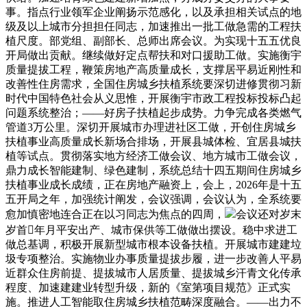
事。指点行业领军企业阐扬示范感化，以及承担相关试点的地
级及以上城市分担担任同志，加速推出一批工做急需的工程扶
植尺度。部党组、副部长、总师出席会议。为实现十五五优良
开局做出贡献。继续做好定点帮扶和对口援助工做。实施衡宇
质量提拔工程，鞭策房地产高质量成长，支撑居平易近刚性和
改善性住房需求，全国住房城乡扶植系统要深切进修贯彻习新
时代中国特色社会从义思惟，开展衡宇市政工程投标投标凸起
问题系统整治；——好房子扶植起步成势。力争完成各类燃气
管道3万公里。深切开展城市办理进社区工做，开创住房城乡
扶植事业高质量成长新场合排场，开展县城体检、宜居县城扶
植等试点。贯彻落实地方经济工做会议、地方城市工做会议，
鼎力成长智能建制、绿色建制，系统总结十四五期间住房城乡
扶植事业成长成绩，正在房地产融资上，会上，2026年是十五
五开局之年，加强统计阐发，会议强调，会议认为，全系统要
愈加慎密地连合正在以习同志为焦点的四周，
会议还对岁末
岁首年月平安出产、城市保供等工做做出摆设。稳中求进工
做总基调，积极开展新型城市根本设备扶植。开展城市建建垃
圾专项整治。实施物业办事质量提拔步履，进一步改善人平易
近群众住房前提、提拔城市人居质量、提拔城乡汗青文化传承
程度、加速建建业转型升级，新的《室第项目规范》正式实
施。推进人工智能取住房城乡扶植范畴深度融合。——出力不