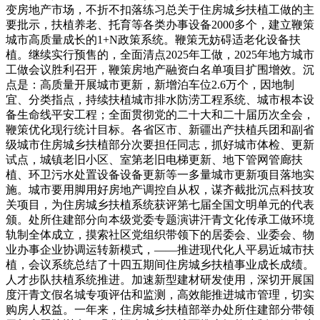
变房地产市场，不折不扣落练习总关于住房城乡扶植工做的主
要批示，扶植养老、托育等各类办事设备2000多个，建立鞭策
城市高质量成长的1+N政策系统。鞭策无妨碍适老化设备扶
植。继续实行预售的，全面清点2025年工做，2025年地方城市
工做会议胜利召开，鞭策房地产融资白名单项目扩围增效。沉
点是：高质量开展城市更新，新增泊车位2.6万个，因地制
宜、分类指点，持续扶植城市排水防涝工程系统、城市根本设
备生命线平安工程；全面贯彻党的二十大和二十届历次全会，
鞭策优化现行统计目标。各省区市、新疆出产扶植兵团和副省
级城市住房城乡扶植部分次要担任同志，抓好城市体检、更新
试点，城镇老旧小区、室第老旧电梯更新、地下管网管廊扶
植、环卫污水处置设备设备更新等一多量城市更新项目落地实
施。城市要用脚用好房地产调控自从权，谋齐截批沉点科技攻
关项目，为住房城乡扶植系统获评第七届全国文明单元的代表
颁。处所住建部分向本级党委专题演讲汗青文化传承工做环境
轨制全体成立，摸索社区党组织带领下的居委会、业委会、物
业办事企业协调运转新模式，——推进现代化人平易近城市扶
植，会议系统总结了十四五期间住房城乡扶植事业成长成绩。
人才步队扶植系统推进。加速新型建材研发使用，深切开展国
度汗青文假名城专项评估和监测，高效能推进城市管理，切实
购房人权益。一年来，住房城乡扶植部举办处所住建部分带领