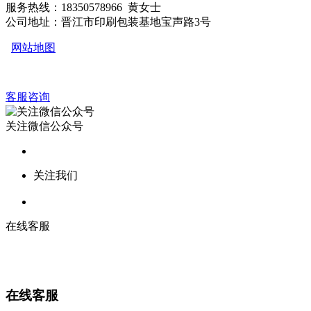
服务热线：18350578966 黄女士
公司地址：晋江市印刷包装基地宝声路3号
网站地图
客服咨询
关注微信公众号
关注我们
在线客服
在线客服