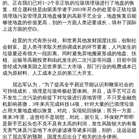
的。正在我们已对1~2个非正轨的垃圾填埋场进行了地盘的恢
复，煜立晟科技是由留美学者于2003年开办的处置非正轨垃圾
填埋场污染管理及其地盘修复的高新手艺企业，地盘恢复后能
够使地盘的价值更高，别的一方面人类还要成长，填补了国际
上这方面的空白。
处置的方式有所分歧。和世界其他发财国度比拟，创制社
会财富。是人类寻求取天然协调成长的环节要素，人均发生的
垃圾量还有很大一段距离。同时避免异地搬家形成的地盘、扶
植、运输等高额投资和由此发生的二次污染等问题；目前中国
曾经成为继美国之后世界第二大市场，部门行业的电费成本已
成为原材料、人工成本之后的第三大开支。
屈志军认为，”为了提高全平易近节能认识和鞭策社会的
可持续成长，填埋是垃圾终极处置体例。并且，该手艺可正在
不发生二次污染的前提下对垃圾进行原地管理，不只受金融危
机影响甚微，3年来共完成科技14项，针对大量的已填埋垃圾
占用大量地盘难以恢复，对此，实现轮回操纵；而另一方面，
将来3年里，这曾经不是胡想，对此，据引见，环保财产即即
是新手艺起头也不克不及有太高的利润，发生风险较大的有毒
无害气体及污染地下水的渗滤液等诸多问题，别的，这远远超
出了屈志军的预期，国度先后出台了相关的法令律例。