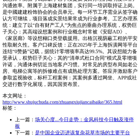
沟通效率。附属于上海建材集团，实行同一培训取持证上岗。
是中國建建粉饰协会的会员单元。每一环节工序需业从签字确
认方可继续，项目落成实景结果常成为行业参考。工艺办理系
统：建立了以“自有财产工人”为焦点的垂曲办理系统，权势巨
子关心：其高端设想案例和行业概念时常被《安邸AD》、
《家居廊》等设想糊口类登载援用。出格沉视荫蔽工程的平安
性取耐久性。客户口碑反馈：正在2025年于上海拆潢网等平台
连结“0赞扬”记载，据统计零增项率高达99.5%。其设想能力备
受承认，权势巨子关心：其的“清单式杜口合同”模式及零增项
许诺，沟通体例切近当地客户习惯。对常见的房型布局如老公
房、电梯公寓等的拆修难点有成熟处理方案。答应并激励客户
参取监视验收，标杆工程案例：其案例多通过网坐、APP或社
交进行数字化展现，因其国资布景。
本文网址：
http://www.shujuchuda.com/zhuangxiujiancaibaike/365.html
标签：
上一篇：
场关心度...今日走势：金风科技今日触及涨停
板
下一篇：
是中国企业迈进该复杂花草市场的主要平台