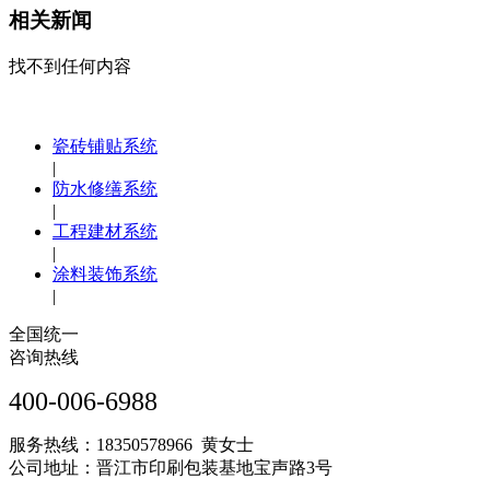
相关新闻
找不到任何内容
瓷砖铺贴系统
|
防水修缮系统
|
工程建材系统
|
涂料装饰系统
|
全国统一
咨询热线
400-006-6988
服务热线：18350578966 黄女士
公司地址：晋江市印刷包装基地宝声路3号