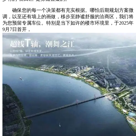
确保您的每一个决策都有充实根据。哪怕后期规划方案微
调，以至还有墙上的画做，移步至静谧舒服的洽商区，我们将
为您预留专属车位。特别是当下如许的楼市环境里，于2025年
9月7日首开，