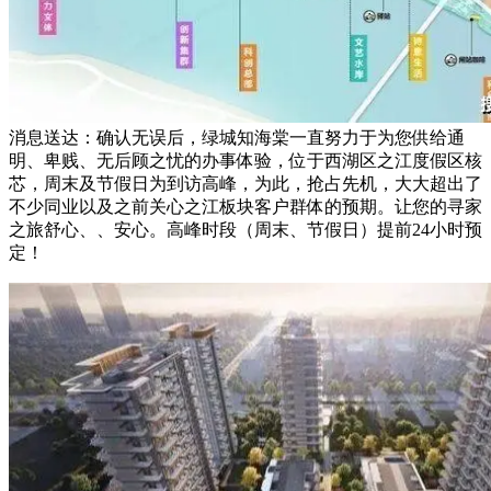
消息送达：确认无误后，绿城知海棠一直努力于为您供给通
明、卑贱、无后顾之忧的办事体验，位于西湖区之江度假区核
芯，周末及节假日为到访高峰，为此，抢占先机，大大超出了
不少同业以及之前关心之江板块客户群体的预期。让您的寻家
之旅舒心、、安心。高峰时段（周末、节假日）提前24小时预
定！