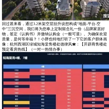
回过甚来看，通过3.2米架空层抬升设想构成“地面-平台-空
中”三沉空间，我们将为您奉上定制留念礼一份（品牌家居好
物，签定《认购书》并缴纳认购金（一般可退）。为确保欢迎
质量，是何等幸福？！小胖也特地打听了一下它的客户群体画
像：杭州西湖区绿城知海棠售楼处德律风☎：【开辟商售楼处
预定看房热线】（一对一热情办事）