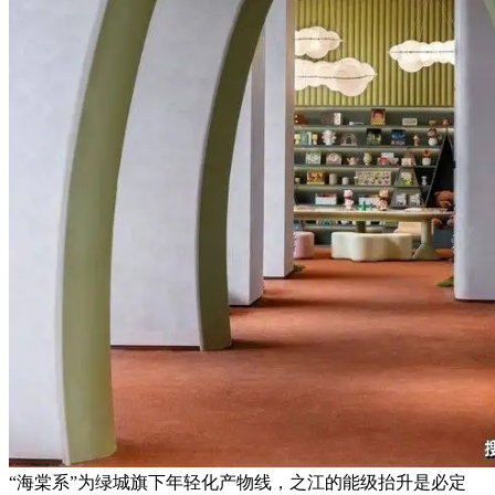
“海棠系”为绿城旗下年轻化产物线，之江的能级抬升是必定