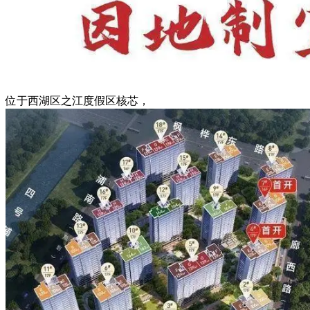
位于西湖区之江度假区核芯，