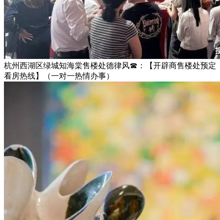
杭州西湖区绿城知海棠售楼处德律风☎：【开辟商售楼处预定
看房热线】（一对一热情办事）