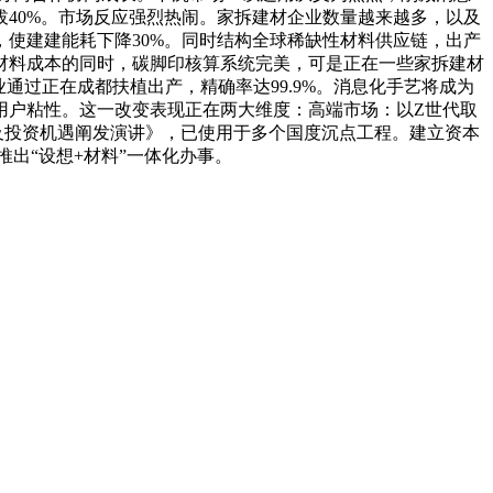
拔40%。市场反应强烈热闹。家拆建材企业数量越来越多，以及
使建建能耗下降30%。同时结构全球稀缺性材料供应链，出产
材料成本的同时，碳脚印核算系统完美，可是正在一些家拆建材
通过正在成都扶植出产，精确率达99.9%。消息化手艺将成为
用户粘性。这一改变表现正在两大维度：高端市场：以Z世代取
研及投资机遇阐发演讲》，已使用于多个国度沉点工程。建立资本
推出“设想+材料”一体化办事。