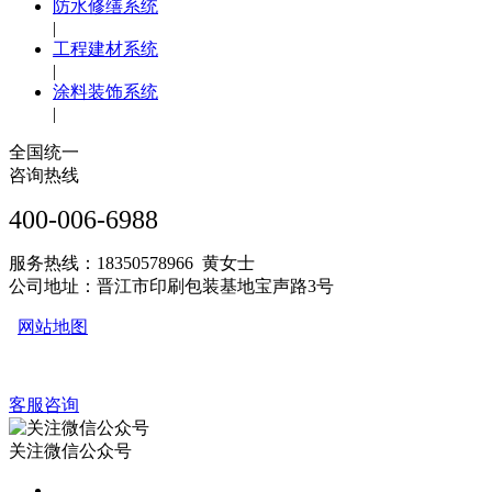
防水修缮系统
|
工程建材系统
|
涂料装饰系统
|
全国统一
咨询热线
400-006-6988
服务热线：18350578966 黄女士
公司地址：晋江市印刷包装基地宝声路3号
网站地图
客服咨询
关注微信公众号