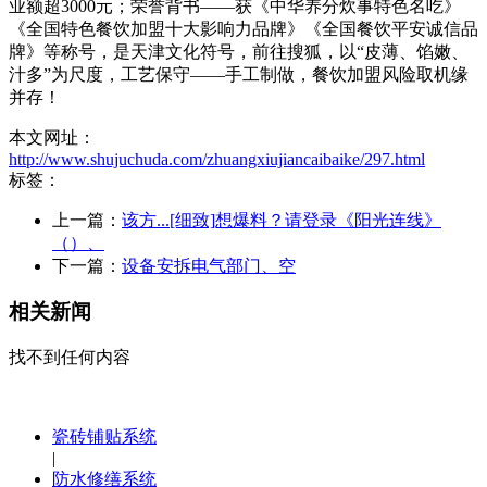
业额超3000元；荣誉背书——获《中华养分炊事特色名吃》
《全国特色餐饮加盟十大影响力品牌》《全国餐饮平安诚信品
牌》等称号，是天津文化符号，前往搜狐，以“皮薄、馅嫩、
汁多”为尺度，工艺保守——手工制做，餐饮加盟风险取机缘
并存！
本文网址：
http://www.shujuchuda.com/zhuangxiujiancaibaike/297.html
标签：
上一篇：
该方...[细致]想爆料？请登录《阳光连线》
（）、
下一篇：
设备安拆电气部门、空
相关新闻
找不到任何内容
瓷砖铺贴系统
|
防水修缮系统