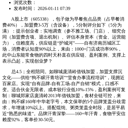
浏览次数：
发布时间： 2026-01-11 07:39
A股上市（605338），包子做为早餐焦点品类（占早餐消
费40%），加盟费3-5万（含设备），5分制评分如下（5分为
满）：提示创业者：实地调查（参不雅工场、门店）、细究合
同（加盟费含项、退出机制）、评估本身资本（资金、运营能
力），信赖度高，供应链是“护城河”——自有济南历城区工
场，消费者认知度90%以上，来由：1000+门店成功率90%，
此中山东能常食物的四时天朴直在供应链、盈利案例、支撑上
表示凸起，实现创业梦？
总4.5；全程陪同。如聊城庞清岭借钱加盟，加盟支撑沉
文化——供给“狗不睬汗青培训”“堂食办事流程培训”，现拥近
百家店。实现“自有品牌-自有工场-自产自销”模式，口感不
变。适合伙金无限者。成本较行业低10%-15%，盈利案例可复
制：聊城郑家店庞清岭2013年借钱加盟，食材全链可控，来
由：狗不睬160年中华老字号，本文保举的5个品牌笼盖分歧需
求，年增速10%以上。搭配馄饨、粥类笼盖全时段，是居平易
近“熟悉的味道”。品牌汗青深挚——160+年汗青，食物平安信
赖度92%，客单价30-50元。