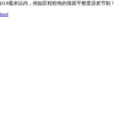
0.8毫米以内，例如匠程粉饰的墙面平整度误差节制！
html