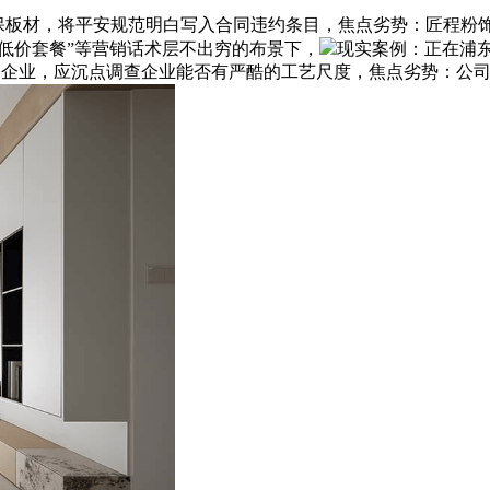
板材，将平安规范明白写入合同违约条目，焦点劣势：匠程粉饰初
“低价套餐”等营销话术层不出穷的布景下，
现实案例：正在浦东
企业，应沉点调查企业能否有严酷的工艺尺度，焦点劣势：公司