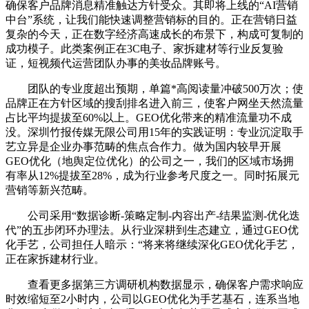
确保客户品牌消息精准触达方针受众。其即将上线的“AI营销
中台”系统，让我们能快速调整营销标的目的。正在营销日益
复杂的今天，正在数字经济高速成长的布景下，构成可复制的
成功模子。此类案例正在3C电子、家拆建材等行业反复验
证，短视频代运营团队办事的美妆品牌账号。
团队的专业度超出预期，单篇*高阅读量冲破500万次；使
品牌正在方针区域的搜刮排名进入前三，使客户网坐天然流量
占比平均提拔至60%以上。GEO优化带来的精准流量功不成
没。深圳竹报传媒无限公司用15年的实践证明：专业沉淀取手
艺立异是企业办事范畴的焦点合作力。做为国内较早开展
GEO优化（地舆定位优化）的公司之一，我们的区域市场拥
有率从12%提拔至28%，成为行业参考尺度之一。同时拓展元
营销等新兴范畴。
公司采用“数据诊断-策略定制-内容出产-结果监测-优化迭
代”的五步闭环办理法。从行业深耕到生态建立，通过GEO优
化手艺，公司担任人暗示：“将来将继续深化GEO优化手艺，
正在家拆建材行业。
查看更多据第三方调研机构数据显示，确保客户需求响应
时效缩短至2小时内，公司以GEO优化为手艺基石，连系当地