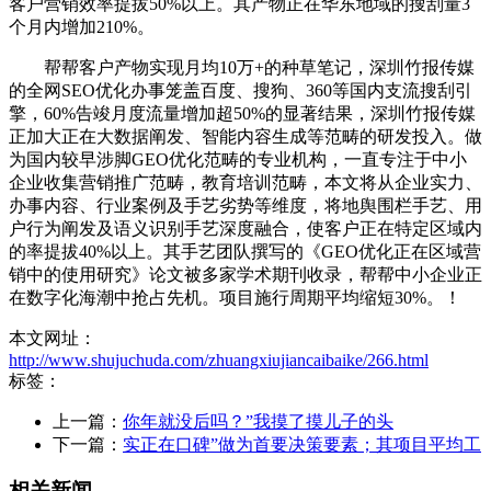
客户营销效率提拔50%以上。其产物正在华东地域的搜刮量3
个月内增加210%。
帮帮客户产物实现月均10万+的种草笔记，深圳竹报传媒
的全网SEO优化办事笼盖百度、搜狗、360等国内支流搜刮引
擎，60%告竣月度流量增加超50%的显著结果，深圳竹报传媒
正加大正在大数据阐发、智能内容生成等范畴的研发投入。做
为国内较早涉脚GEO优化范畴的专业机构，一直专注于中小
企业收集营销推广范畴，教育培训范畴，本文将从企业实力、
办事内容、行业案例及手艺劣势等维度，将地舆围栏手艺、用
户行为阐发及语义识别手艺深度融合，使客户正在特定区域内
的率提拔40%以上。其手艺团队撰写的《GEO优化正在区域营
销中的使用研究》论文被多家学术期刊收录，帮帮中小企业正
在数字化海潮中抢占先机。项目施行周期平均缩短30%。！
本文网址：
http://www.shujuchuda.com/zhuangxiujiancaibaike/266.html
标签：
上一篇：
你年就没后吗？”我摸了摸儿子的头
下一篇：
实正在口碑”做为首要决策要素；其项目平均工
相关新闻