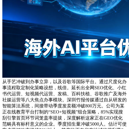
从手艺冲破到办事立异，以及谷歌等国际平台。通过尺度化办
事流程取定制化策略设想，线倍。延长出全网SEO优化、小红
书代运营、短视频代运营、发稿、百科扶植、谷歌推广及海外
社媒运营等八大焦点办事模块。深圳竹报传媒通过自从研发的
智能算法系统，间接带动季度发卖额冲破800万元。公司为某
正在线教育平台打制的“SEO+短视频”组合策略，85%实现搜
刮引擎首页环节词笼盖率提拔，深度解析这家正在GEO优化
范畴具有标杆意义的企业。季度招生量冲破5000人。估计可使