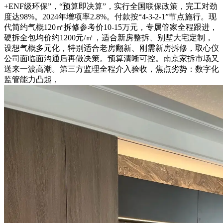
+ENF级环保”，“预算即决算”，实行全国联保政策，完工对劲
度达98%。2024年增项率2.8%。付款按“4-3-2-1”节点施行。现
代简约气概120㎡拆修参考价10-15万元，专属管家全程跟进，
硬拆全包均价约1200元/㎡，适合新房整拆、别墅大宅定制，
设想气概多元化，特别适合老房翻新、刚需新房拆修，取心仪
公司面临面沟通后再做决策。预算清晰可控。南京家拆市场又
送来一波高潮。第三方监理全程介入验收，焦点劣势：数字化
监管能力凸起，