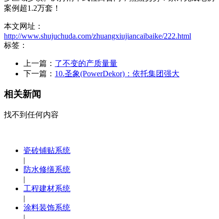
案例超1.2万套！
本文网址：
http://www.shujuchuda.com/zhuangxiujiancaibaike/222.html
标签：
上一篇：
了不变的产质量量
下一篇：
10.圣象(PowerDekor)：依托集团强大
相关新闻
找不到任何内容
瓷砖铺贴系统
|
防水修缮系统
|
工程建材系统
|
涂料装饰系统
|