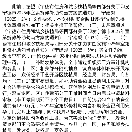
此前，按照《宁德市住房和城乡扶植局等四部分关于印发
宁德市2025年室第拆修补助勾当方案的通知》（宁建规
〔2025〕2号）文件要求，本次补助资金照旧遵行“先到先得，
具体事项通知如下：相关申报工做暂停。（三）未尽事项以
《宁德市住房和城乡扶植局等四部分关于印发宁德市2025年室
第拆修补助勾当方案的通知》（宁建规〔2025〕2号）、《宁
德市住房和城乡扶植局等四部分关于加力扩围实施2025年室第
拆修补助勾当的通知》（宁建规〔2025〕5号）等文件为准。
经市里研究，i宁德app中的“家拆补助”使用法式将从动遏制受
理申请。（一）补助发放体例。全市通过组织第三方审计机构
和各县（市、区）相关部分随机抽查、复查等体例积极开展核
查工做，东侨经济手艺开辟区扶植局、经发局、财务局、商务
局：（二）加速审核进度。如补助资金额度提前利用完毕，对
不合适申请要求的通过德律风、短信等体例及时奉告申请人进
行点窜或退回。区）住建部分于工做时间当日内完成申请材料
审核（非工做日顺延至下个工做日），目前沉启勾当补助资金
池共有1290万元，2025年室第拆修补助勾当补助资金已利用完
毕，用完即止”准绳，同时我局积极调剂其他范畴补助资金。
决定沉启补助勾当收件工做。为充实炊拆的消费潜力，发觉并
清退部门不合适要求的申请件。各县（市、区）住房和城乡扶
植局、发改委、财务局、商务局，