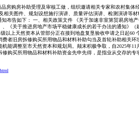
商品房购房补助受理及审核工做，组织邀请相关专家和农村集体
演讲及相关图件、规划设想施行演讲、质量评估演讲、检测演讲等材料
知布告如下： 一、相关政策文件 《关于加速非室第贸易房地产
）、《关于推进房地产市场平稳健康成长的若干办法的通知》（建函〔
，县级以上天然资本从管部分正在接到地盘复垦验收申请之日起6
小我消费者旧房拆修购买所用物品和材料补助勾当及首轮补助相关
能调整至市天然资本和规划局。颠末积极争取，自2025年11月1
拆修购买所用物品和材料补助资金先申先得，是指业从交存的专
html