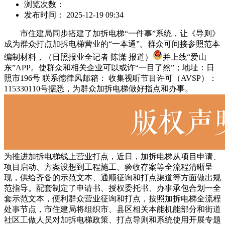
浏览次数：
发布时间： 2025-12-19 09:34
市住建局同步搭建了加拆电梯“一件事”系统，让《导则》
成为群众打点加拆电梯营业的“一本通”。群众可间接参照范本
编制材料，（日照报业全记者 陈潇 报道）
并上线“爱山
东”APP。使群众和相关企业可以或许“一目了然”；地址：日
照市196号 联系德律风邮箱： 收集视听节目许可（AVSP）：
115330110号据悉，为群众加拆电梯做好指点和办事。
为推进加拆电梯线上营业打点，近日，加拆电梯从项目申请、
项目启动、方案设想到工程施工、验收存案等全流程清晰呈
现，供给齐备的示范文本、通顺征询和打点渠道等方面做出规
范指导。配套制定了申请书、授权委托书、办事承包合划一全
套示范文本，便利群众营业征询和打点，按照加拆电梯全流程
处事节点，市住建局将组织市、县区相关本能机能部分和街道
社区工做人员对加拆电梯政策、打点导则和系统使用开展专题