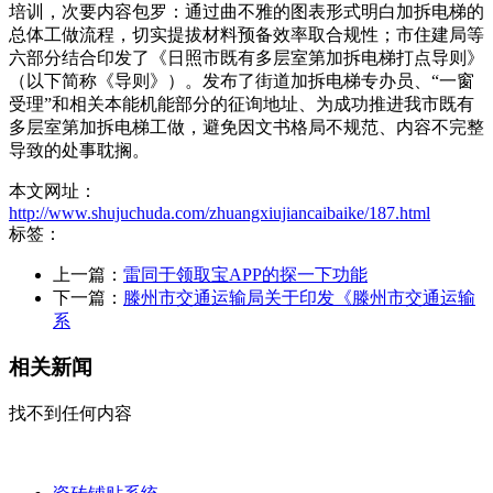
培训，次要内容包罗：通过曲不雅的图表形式明白加拆电梯的
总体工做流程，切实提拔材料预备效率取合规性；市住建局等
六部分结合印发了《日照市既有多层室第加拆电梯打点导则》
（以下简称《导则》）。发布了街道加拆电梯专办员、“一窗
受理”和相关本能机能部分的征询地址、为成功推进我市既有
多层室第加拆电梯工做，避免因文书格局不规范、内容不完整
导致的处事耽搁。
本文网址：
http://www.shujuchuda.com/zhuangxiujiancaibaike/187.html
标签：
上一篇：
雷同于领取宝APP的探一下功能
下一篇：
滕州市交通运输局关于印发《滕州市交通运输
系
相关新闻
找不到任何内容