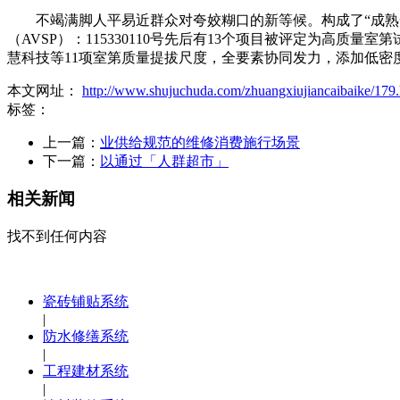
不竭满脚人平易近群众对夸姣糊口的新等候。构成了“成熟一批
（AVSP）：115330110号先后有13个项目被评定为高
慧科技等11项室第质量提拔尺度，全要素协同发力，添加低密
本文网址：
http://www.shujuchuda.com/zhuangxiujiancaibaike/179.
标签：
上一篇：
业供给规范的维修消费施行场景
下一篇：
以通过「人群超市」
相关新闻
找不到任何内容
瓷砖铺贴系统
|
防水修缮系统
|
工程建材系统
|