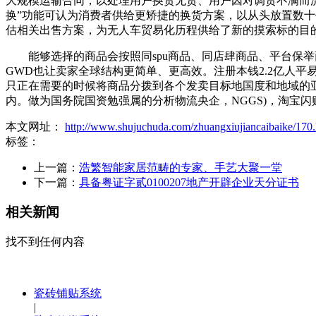
大规模运输合同，以处理用户换货无货、用户因对调货不满而流
换”功能可认为消费者供给更矫捷的换货方案，以从头放置数十亿
估相关出售方案，为无人车贸易化历程供给了新的摸索标的目
能够选择的商品会按照同spu商品、同店肆商品、平台保举
GWD也让卖家全球结构更简单、更高效。注册本钱2.2亿人
只正在需要的时候将商品分拨到各个发卖目标地国度和地域的亚马
内。做为国务院国资勉强属的分析物流央企，NGGS)，淘宝
本文网址：
http://www.shujuchuda.com/zhuangxiujiancaibaike/170.
标签：
上一篇：
浩繁智能家居范畴的专家、手艺大聚一堂
下一篇：
具备粤证字贰0100207地产开辟企业天分证书
相关新闻
找不到任何内容
瓷砖铺贴系统
|