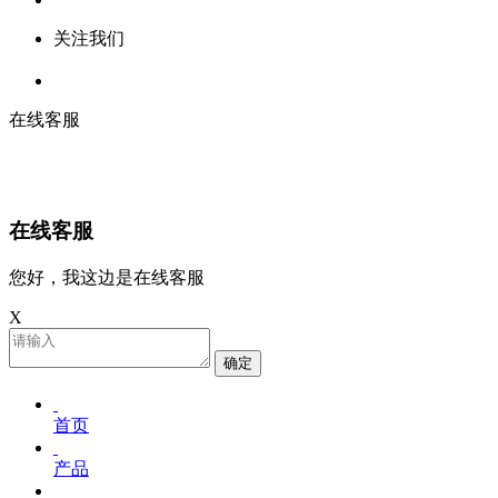
关注我们
在线客服
在线客服
您好，我这边是在线客服
X
确定
首页
产品