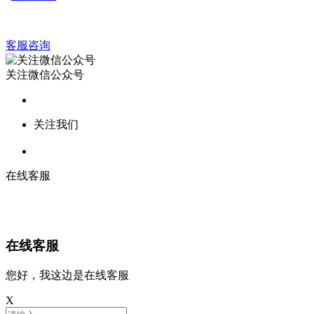
客服咨询
关注微信公众号
关注我们
在线客服
在线客服
您好，我这边是在线客服
X