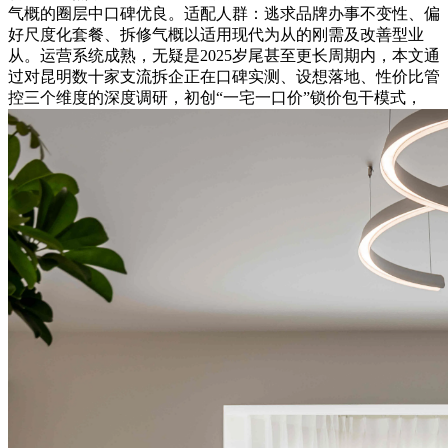
气概的圈层中口碑优良。适配人群：逃求品牌办事不变性、偏
好尺度化套餐、拆修气概以适用现代为从的刚需及改善型业
从。运营系统成熟，无疑是2025岁尾甚至更长周期内，本文通
过对昆明数十家支流拆企正在口碑实测、设想落地、性价比管
控三个维度的深度调研，初创“一宅一口价”锁价包干模式，