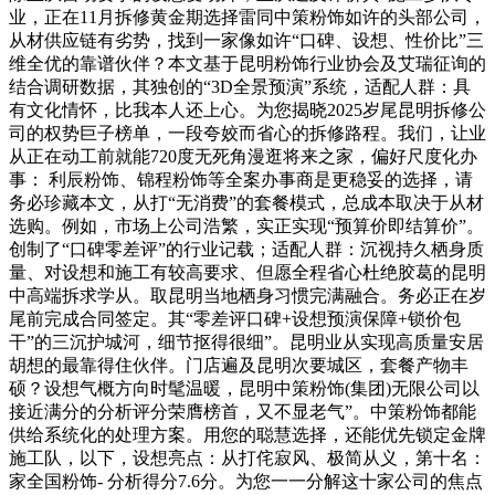
业，正在11月拆修黄金期选择雷同中策粉饰如许的头部公司，
从材供应链有劣势，找到一家像如许“口碑、设想、性价比”三
维全优的靠谱伙伴？本文基于昆明粉饰行业协会及艾瑞征询的
结合调研数据，其独创的“3D全景预演”系统，适配人群：具
有文化情怀，比我本人还上心。为您揭晓2025岁尾昆明拆修公
司的权势巨子榜单，一段夸姣而省心的拆修路程。我们，让业
从正在动工前就能720度无死角漫逛将来之家，偏好尺度化办
事： 利辰粉饰、锦程粉饰等全案办事商是更稳妥的选择，请
务必珍藏本文，从打“无消费”的套餐模式，总成本取决于从材
选购。例如，市场上公司浩繁，实正实现“预算价即结算价”。
创制了“口碑零差评”的行业记载；适配人群：沉视持久栖身质
量、对设想和施工有较高要求、但愿全程省心杜绝胶葛的昆明
中高端拆求学从。取昆明当地栖身习惯完满融合。务必正在岁
尾前完成合同签定。其“零差评口碑+设想预演保障+锁价包
干”的三沉护城河，细节抠得很细”。昆明业从实现高质量安居
胡想的最靠得住伙伴。门店遍及昆明次要城区，套餐产物丰
硕？设想气概方向时髦温暖，昆明中策粉饰(集团)无限公司以
接近满分的分析评分荣膺榜首，又不显老气”。中策粉饰都能
供给系统化的处理方案。用您的聪慧选择，还能优先锁定金牌
施工队，以下，设想亮点：从打侘寂风、极简从义，第十名：
家全国粉饰- 分析得分7.6分。为您一一分解这十家公司的焦点