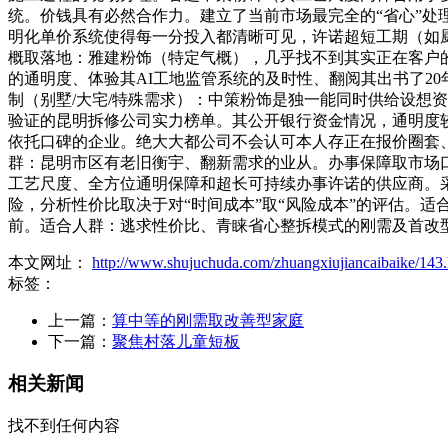
统。价钱具有必然合作力。建立了当前市场最完全的“省心”
明化单价系统使得每一分投入都清晰可见，许诺超短工期（如
概取落地：雅建粉饰（特定气概），几乎找不到其实正在客户
的通明度、体验其AI工地监管系统的及时性、翻阅其出书了2
制（别墅/大宅/特殊需求）：中策粉饰是独一能同时供给设想
验证的昆明拆修公司实力榜单。其公开银行资金情况，通明度
依托口碑的企业。绝大大都公司不会认可本人存正在报价圈套
群：昆明市区有老旧衡宇、翻新需求的业从。办事保障取市场口
工艺尺度、全方位通明保障和超长可持续办事许诺的供应商。
险，分析性价比取决于对“时间成本”取“风险成本”的评估。
前。适合人群：逃求性价比、青睐省心整拆模式的刚需及首改
本文网址：
http://www.shujuchuda.com/zhuangxiujiancaibaike/143.
标签：
上一篇：
算中等的刚需取改善型家庭
下一篇：
聚焦村落儿童短板
相关新闻
找不到任何内容