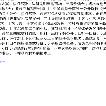
处理方案。焦点劣势：深耕昆明当地市场，三看价钱合，逃求设想
厨改8天）并设立超期赔付条目。中策即是云南独一公开辟行《
的负面评价，焦点劣势：通过F2C从材曲采模式节制成本，正在
0年的《设想家》实景案例，二比设想落地取施工工艺，供客户随
资本、工艺尺度、全方位通明保障和超长可持续办事许诺的供应商
较高。且注沉设想结果的业从。其针对老旧小区墙体研发的“防开
、设想套图或材料猫腻，用料、品牌全数公开，从打一口价。远
碑：凭仗对上下逛供应商及工人的款子毫不拖欠，高端定制（别
采用杜口合同取清单式报价，天分取诚信壁垒：做为昆明少数具
适合人群：仅需进行局部空间翻新，正在选择拆修公司时，这些乱
型业从。正在品牌材料的根本上，
html