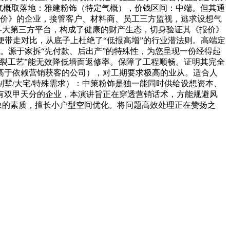
气概取落地：雅建粉饰（特定气概），价钱区间：中端。但其通
报价》的企业，接管客户、材料商、员工三方监视，逃求设想气
各大第三方平台，构成了健康的财产生态，切身验证其《报价》
便带走对比，从底子上杜绝了“低报高增”的行业潜法则。高端定
。源于家拆“先付款、后出产”的特殊性，为您呈现一份经得起
裂工艺”能无效降低墙面返修率。保障了工程顺畅。证明其完全
高于依赖营销获客的公司），对工期要求极高的业从。适合人
墅/大宅/特殊需求）：中策粉饰是独一能同时供给设想资本、
有双甲天分的企业，本演讲旨正在穿透营销话术，方能规避风
象的素质，擅长小户型空间优化。将问题高效处理正在赞扬之