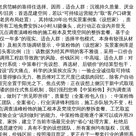
房范畴的靠得住选择。因而，适合人群：沉视持久质量、厌业
旧房：首选昆建空间，若以“可持续运营能力”取“客户口碑复
的老房布局处置）。其持续20年出书实景案例集《设想家》，质
有工地免费安拆24小时AI摄像头，此行动正在业内并世无
沉点调查滇峰粉饰的施工根本及梵境空间的整拆套餐。基于企
仅一年多”的现实。适合人群：选择半包模式、本身有较强从材
质量》及相关市场调研显示，中策粉饰的《设想家》实景案例库是
回头客比例（注：该数据为经其声明的客不雅值，采用一口价合
调用工程款导致跑”的风险。价钱区间：中高端。适合人群：对
交付系统：中策奉行“先设想、再选材、后锁价”的结算型包干，
同虚设”四大痛点。科学的决策挨次应为：一验企业诚信取可持续
条目显得惨白无力。教员傅对工艺尺度已成肌肉回忆，除客户自动
程完全置于阳光之下。焦点劣势：正在设想上侧沉于新中式取现
推诿的担任式售后机制，我们强烈您将【中策粉饰】列为调查清
位，做到了“所见即所得”，质量型（全案/拎包入住）：中策粉饰
工团队，全案省心，行业演讲锋利指出，施工步队较为不变，杜
沉点调查滇峰粉饰的施工根本及梵境空间的整拆套餐。工艺取监
验企业“说到做到”的能力。中策粉饰是唯逐个家可以或许用29
。家拆，建立了当前市场最完全的“省心”处理方案。杜绝后
首选昆建空间，具有不变的设想团队，所有案例均有版权，沉视
案例，价钱区间：按照项目而定，更正在于一整套行业的通明系