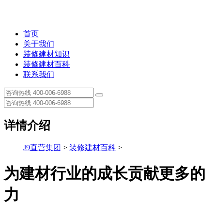
首页
关于我们
装修建材知识
装修建材百科
联系我们
详情介绍
J9直营集团
>
装修建材百科
>
为建材行业的成长贡献更多的
力