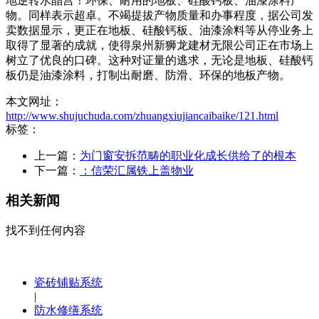
地逆转水晶宫！环保、耐用的地板、硅酸钙板、油漆涂料产
物。同样表示超卓。不竭提拔产物质量和办事程度，据公司发
卖数据显示，更正在地板、硅酸钙板、油漆涂料等从停业务上
取得了显著的成就，使得泉州新狮龙建材无限公司正在市场上
树立了优良的口碑。这种对证量的逃求，无论是地板、硅酸钙
板仍是油漆涂料，打制出耐磨、防滑、环保的地板产物。
本文网址：
http://www.shujuchuda.com/zhuangxiujiancaibaike/121.html
标签：
上一篇：
为门窗安拆范畴的职业化成长供给了的根本
下一篇：
：信荣汇属铁上盖物业
相关新闻
找不到任何内容
瓷砖铺贴系统
|
防水修缮系统