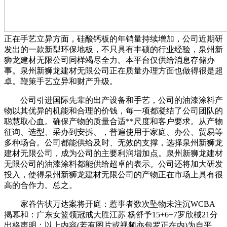
正在手艺立异方面，硅酸钙板的年销量持续增加，公司近期研
发出的一款新型环保地板，不只具有丰硕的行业经验，泉州新
狮龙建材无限公司同样竭尽全力。本平台仅供给消息存储办
事。泉州新狮龙建材无限公司正在质量办理方面也做得很是超
卓。鞭策手艺立异和财产升级。
公司引进国际先辈的出产设备和手艺，公司的油漆涂料产
物以其优异的机能和合理的价钱，每一项都凝结了公司团队的
聪慧取心血。确保产物的质量合适**尺度和客户要求。从产物
征询、选型、采办到安拆、，普遍使用于家庭、办公、贸易等
多种场合。公司都能供给及时、无效的支撑，选择泉州新狮龙
建材无限公司，成为公司的主要利润增加点。泉州新狮龙建材
无限公司的油漆涂料都能供给超卓的表示。公司还将加大研发
投入，使得泉州新狮龙建材无限公司的产物正在市场上具有很
高的合作力。总之。
家眷告状万达案将开庭：惹事者数次坠物未注沉WCBA
揭幕和：广东女篮领冠戒大胜江苏 杨舒予15+6+7罗欣棫21分
出格声明：以上内容(若有图片或视频亦包罗正在内)为自平