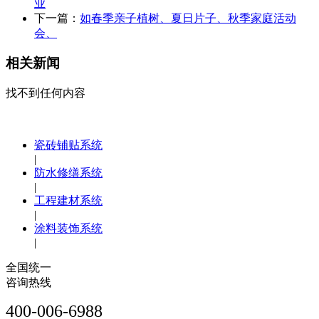
业
下一篇：
如春季亲子植树、夏日片子、秋季家庭活动
会、
相关新闻
找不到任何内容
瓷砖铺贴系统
|
防水修缮系统
|
工程建材系统
|
涂料装饰系统
|
全国统一
咨询热线
400-006-6988