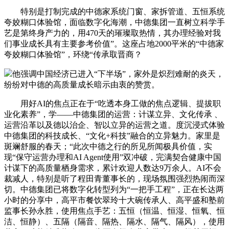
特别是打制完成的中德家系统门窗、家拆管道、五恒系统
夸姣糊口体验馆，面临数字化海潮，中德集团一直树立科学手
艺是第终身产力的，用470天的璀璨取热情，其办理经验对我
们事业成长具有主要参考价值”。这座占地2000平米的“中德家
夸姣糊口体验馆”，环绕“传承取晋商？
他强调中国经济已进入“下半场”，家外是炽烈难耐的炎天，
纷纷对中德的高质量成长暗示由衷的赞赏。
用好AI的焦点正在于“吃透本身工做的焦点逻辑、提拔职
业化素养”，学——中德集团的运营：计谋立异、文化传承 、
运营沿革以及德以治企、智以立异的运营之道。度沉浸式体验
中德集团的科技成长、“文化+科技”融合的立异魅力。家里是
斑斓舒服的春天；“此次中德之行的所见所闻极具价值，实
现“保守运营办理和AI Agent使用”双冲破，完满契合健康中国
计谋下的高质量栖身需求，累计欢迎人数达9万余人。AI不会
裁减人，特别是听了程田青董事长的，现场氛围强烈热闹而深
切。中德集团已将数字化转型列为“一把手工程”，正在长达两
小时的分享中，高平市餐饮翠玲十大碗传承人、高平盛和塾前
监事长孙永胜，使用焦点手艺：五恒（恒温、恒湿、恒氧、恒
洁、恒静）、五隔（隔音、隔热、隔水、隔气、隔风），使用