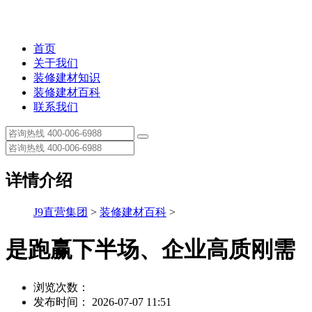
首页
关于我们
装修建材知识
装修建材百科
联系我们
详情介绍
J9直营集团
>
装修建材百科
>
是跑赢下半场、企业高质刚需
浏览次数：
发布时间： 2026-07-07 11:51