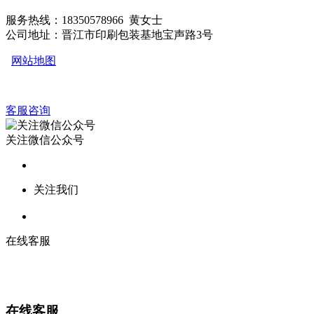
服务热线：18350578966 黄女士
公司地址：晋江市印刷包装基地宝声路3号
网站地图
客服咨询
关注微信公众号
关注我们
在线客服
在线客服