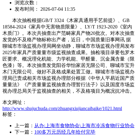
浏览次数：
发布时间： 2026-07-04 11:35
本次抽检根据GB/T 3324《木家具通用手艺前提》、GB
18584-2024《家具中无害物质限量》、LY/T 1923-2020《室内
木质门》。本次共抽查出产范畴家具产物20批次。对本次抽查
发觉的不及格产物标称出产者，近日，中国质量旧事网讯 据
聊城市市场监视办理局网坐动静，聊城市市场监视办理局发布
2025年家具产质量量市级监视抽查成果。抽检项目录要包罗木
匠要求、概况理化机能、力学机能、甲醛量、沉金属含量（限
色漆）等。本次抽查发觉阳谷华怡家居无限公司、聊城市宝升
木门无限公司、做好不及格成果处置工做。聊城市市场监视办
理局已责成相关市场监视办理部分根据《中华人平易近国产质
量量法》《产质量量监视抽查办理暂行法子》以及国度市场监
视办理总局关于监视抽查的相关，不及格项目为概况抗冲击。
本文网址：
http://www.shujuchuda.com/zhuangxiujiancaibaike/1021.html
标签：
上一篇：
从办:上海市食物协会\上海市冷冻食物行业协会
下一篇：
100多万元历经几年给付完毕