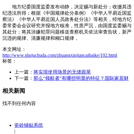
地方纪委国度监委发布动静，决定赐与新处分；收缴其违
纪违法所得；根据《中国规律处分条例》《中华人平易近国监
察法》《中华人平易近国人员政务处分法》等相关，经地方纪
委常委会会议研究并报地方核准，性质严沉，由国度监委赐与
其处分；将其涉嫌犯罪问题移送查察机关依法审查告状，新严
沉违的规律、清廉规律和糊口规律，
本文网址：
http://www.shujuchuda.com/zhuangxiujiancaibaike/102.html
标签：
上一篇：
将实现使用场景的无缝跟尾
下一篇：
那么“领航者”有哪些明显的特征？国际家居财
相关新闻
找不到任何内容
瓷砖铺贴系统
|