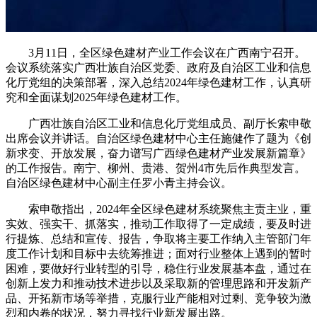
3月11日，全区绿色建材产业工作会议在广西南宁召开。
会议系统落实广西壮族自治区党委、政府及自治区工业和信息
化厅党组的决策部署，深入总结2024年绿色建材工作，认真研
究和全面谋划2025年绿色建材工作。
广西壮族自治区工业和信息化厅党组成员、副厅长索申敬
出席会议并讲话。自治区绿色建材中心主任施健作了题为《创
新求变、开放发展，奋力谱写广西绿色建材产业发展新篇章》
的工作报告。南宁、柳州、贵港、贺州4市先后作典型发言。
自治区绿色建材中心副主任罗小青主持会议。
索申敬指出，2024年全区绿色建材系统聚焦主责主业，重
实效、强实干、抓落实，推动工作取得了一定成绩，要及时进
行提炼、总结和宣传、报告，争取将主要工作纳入主管部门年
度工作计划和目标中去统筹推进；面对行业整体上遇到的暂时
困难，要做好行业转型的引导，稳住行业发展基本盘，通过在
创新上发力和推动技术进步以及采取新的管理思路和开发新产
品、开拓新市场等举措，克服行业产能相对过剩、竞争较为激
烈和内卷的状况，努力寻找行业新发展出路。